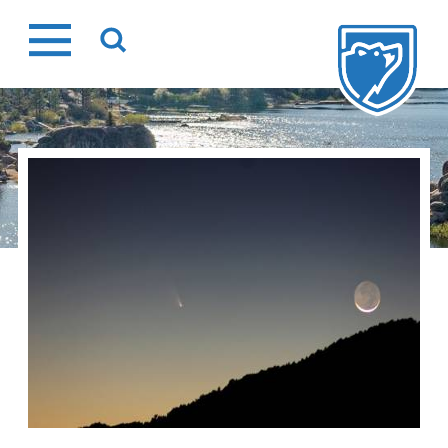
Ir
al
contenido