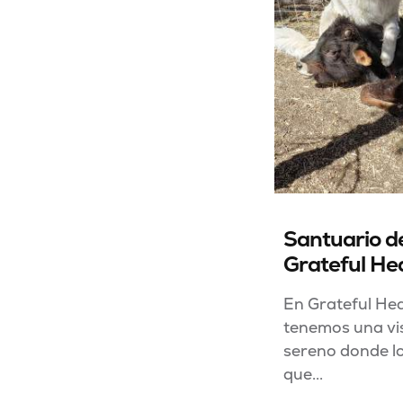
Santuario d
Grateful He
En Grateful He
tenemos una visi
sereno donde l
que...