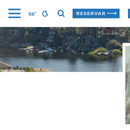
Ir
°
RESERVAR
59
al
contenido