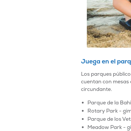
Juega en el par
Los parques públicos
cuentan con mesas de
circundante.
Parque de la Bahí
Rotary Park - gim
Parque de los Ve
Meadow Park - gi