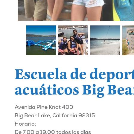
Escuela de depor
acuáticos Big Bea
Avenida Pine Knot 400
Big Bear Lake, California 92315
Horario:
De 7.00 a 19.00 todos los días