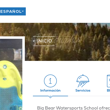
INICIO
Información
Servicios
B
Big Bear Watersports School ofrece