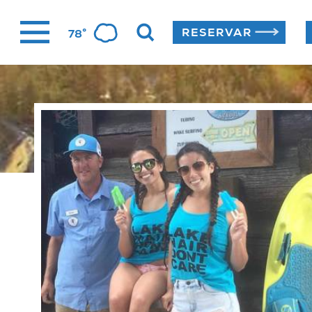
Ir
°
RESERVAR
78
al
contenido