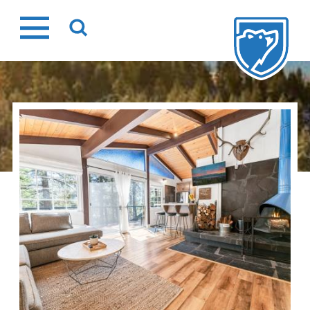
Ir
al
contenido