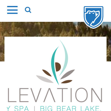
Ir
al
contenido