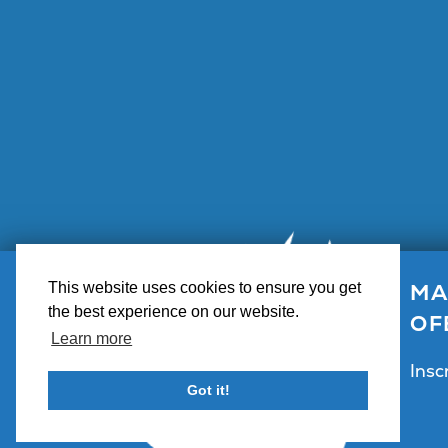
MA
This website uses cookies to ensure you get
Centro de
the best experience on our website.
OF
Learn more
Insc
Got it!
Contacto
Asociarse con Visit Big Bear
Centro de visitantes y revista