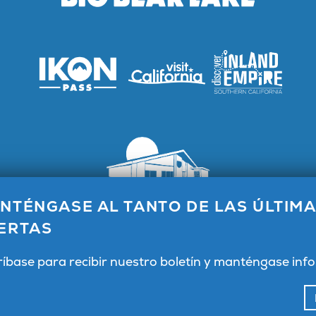
NTÉNGASE AL TANTO DE LAS ÚLTIMA
 visitantes de Big Bear Lake, 40824 Big Bear Blvd, Big Bear
CA 92315
ERTAS
Información general 1.800.424.4232
ríbase para recibir nuestro boletín y manténgase in
Facebook
Instagram
YouTube
Inscripción por correo electrónico
Reuniones públicas
Portal de socios