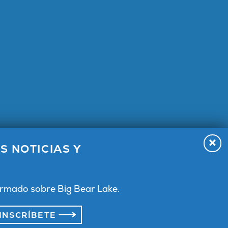
S NOTICIAS Y
 Lake,
formado sobre Big Bear Lake.
INSCRÍBETE
Política de privacidad
Condiciones y acuerdo
Pulse
Mapa del sitio