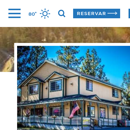
Ir
°
RESERVAR
80
al
contenido