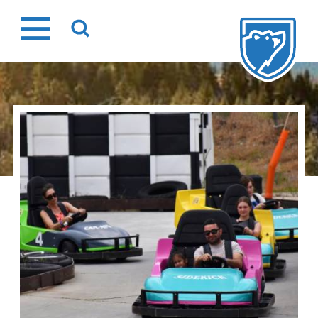
Ir
al
contenido