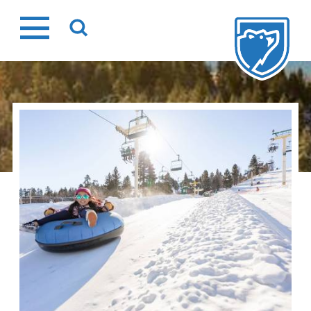
Ir
al
contenido