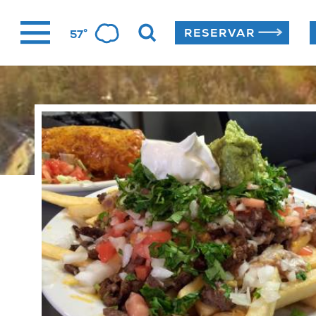
Ir
°
RESERVAR
57
al
contenido