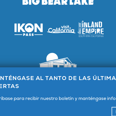
NTÉNGASE AL TANTO DE LAS ÚLTIMA
 visitantes de Big Bear Lake, 40824 Big Bear Blvd, Big Bear
CA 92315
ERTAS
Información general 1.800.424.4232
ríbase para recibir nuestro boletín y manténgase in
Facebook
Instagram
YouTube