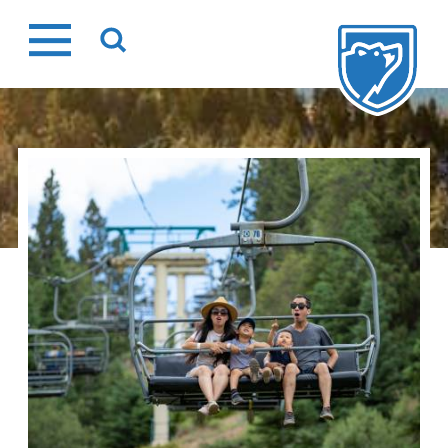
Ir
al
contenido