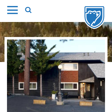
Ir
al
contenido